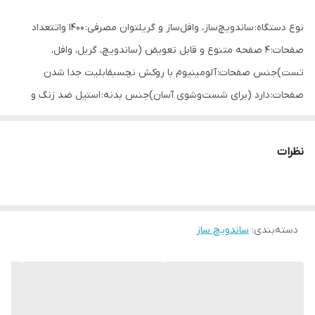
نوع دستگاه: ساندویچ‌ساز، وافل‌ساز و گریلتوان مصرفی: ۱۴۰۰ واتتعداد
صفحات: ۴ صفحه متنوع و قابل تعویض (ساندویچ، گریل، وافل،
تست)جنس صفحات: آلومینیوم با روکش نچسبقابلیت جدا شدن
صفحات: دارد (برای شست‌وشوی آسان)جنس بدنه: استیل ضد زنگ و
پلاستیک مقاومچراغ نشانگر: دارد (چراغ نشانگر آماده به کار و روشن بودن
دستگاه)
نظرات
دسته‌بندی
:
ساندویچ ساز