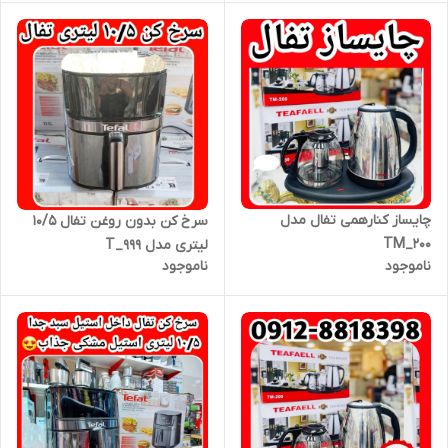
چایساز کنارهمی تفال مدل
سرخ کن بدون روغن تفال ۱۰/۵
TM_200
لیتری مدل T_999
ناموجود
ناموجود