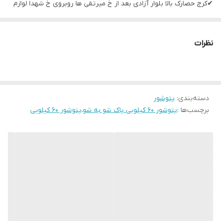
✔کرج حصارک بالا بلوار آزادی بعد از خ میرتقی ها روبروی خ شهدا لوازم
خانگی نوین
نظرات
🔴تابلو مغازه به رنگ ، آبی کاربنی و قرمز 🔴
⚜🔺️novinkala_karaj اینستا⚜🔺️
دسته‌بندی
:
پتوشور
برچسب‌ها :
پتوشور ۶۰ کیلویی پاک شو به شو
،
پتوشور 60 کیلویی
در خدمت شما عزیزان هستیم