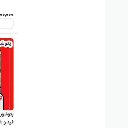
100,000
قید و ش