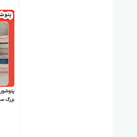
بزرگ س