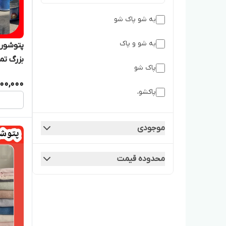
به شو پاک شو
به شو و پاک
پاک شو
ماه گارا
200,000
پاکشو،
پاک شو به شو
موجودی
محدوده قیمت