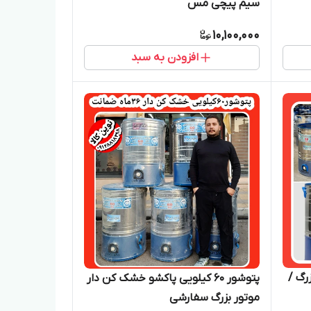
سیم پیچی مس
10,100,000
افزودن به سبد
رگ /
پتوشور 60 کیلویی پاکشو خشک کن دار
موتور بزرگ سفارشی