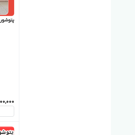
پتوشور ۶۰ کیلویی پاک ش
200,000