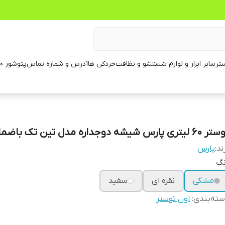
تر
سایر ابزار و لوازم شستشو و نظافت
خردکن ها
آدرس و شماره تماس
پتوشور ۶۰ کیلویی
 لیتری پارس شیشه دوجداره مدل تین تک باضمانت
ند:
پارس
نگ
مشکی
نقره ای
سفید
ته‌بندی
:
اون توستر