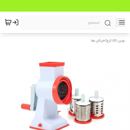
نوین کالا کرج
/
خردکن ها