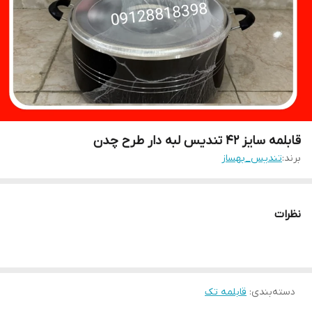
قابلمه سایز ۴۲ تندیس لبه دار طرح چدن
برند:
تندیس_بهساز
نظرات
دسته‌بندی
:
قابلمه تک