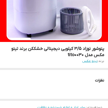
پتوشور نوزاد ۳/۵ کیلویی دیجیتالی خشککن برند تیتو
مکس مدل tito0030
برند:
تیتو مکس
نظرات
دسته‌بندی
:
سایر ابزار و لوازم شستشو و نظافت