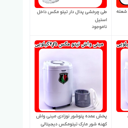
 شعله
طی چرخشی پدال دار تیتو مکس داخل
استیل
ناموجود
پخش عمده پتوشور نوزادی مینی واش
کهنه شور مارک تیتومکس دیجیتالی