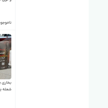
ناموجود
شعله بز