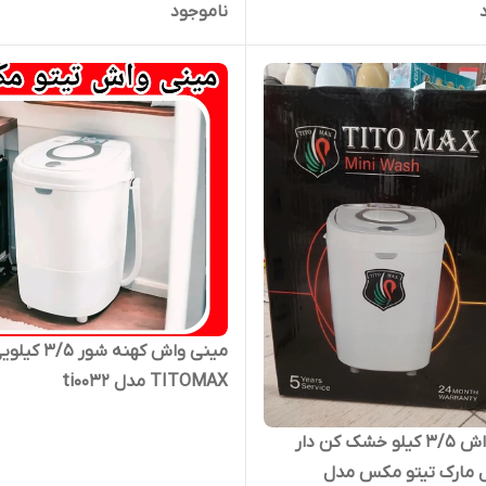
ناموجود
TTR0033 کن باضمانت
مینی واش کهنه شور ۳/۵ ک
TITOMAX مدل ti0032
مینی واش ۳/۵ کیلو خشک کن دار
ل مارک تیتو مکس مدل