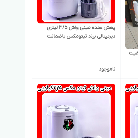
پخش عمده مینی واش ۳/۵ لیتری
دیجیتالی برند تیتومکس باضمانت
شرکتی
فیت
ناموجود