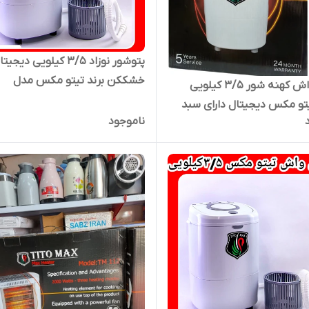
پتوشور نوزاد ۳/۵ کیلویی دیجی
خشککن برند تیتو مکس مدل
مینی واش کهنه شور ۳/۵ کیلویی
tito0030
مارک تیتو مکس دیجیتال دارای سبد
ناموجود
مدلtt33