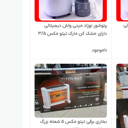
تالی
پتوشور نوزاد مینی واش دیجیتالی
دارای خشک کن مارک تیتو مکس ۳/۵
کیلویی مدلM33
ناموجود
بخاری برقی تیتو مکس ۵ شعله بزرگ