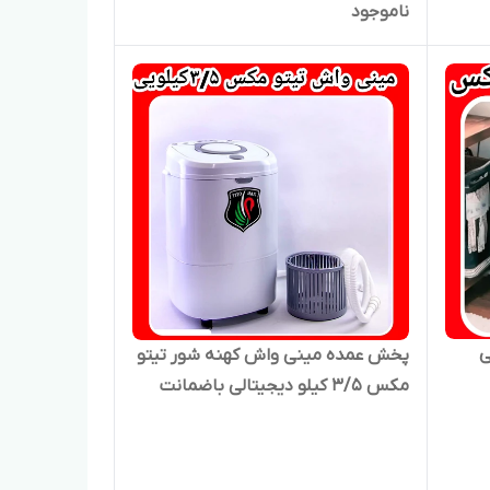
ناموجود
باگارانتی ۰۰۳
یلویی
پخش عمده مینی واش کهنه شور تیتو
مکس ۳/۵ کیلو دیجیتالی باضمانت