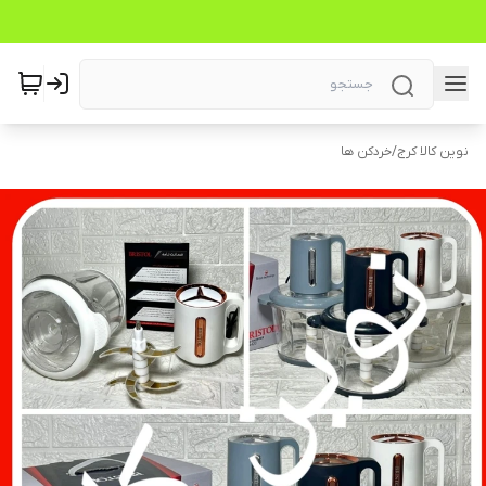
نوین کالا کرج
/
خردکن ها