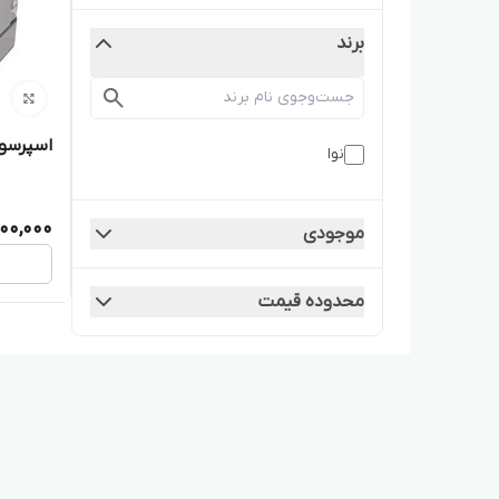
برند
اسپرسوساز نو
نوا
200,000
موجودی
محدوده قیمت