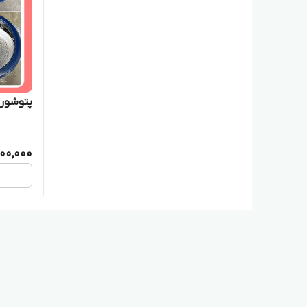
پتوشور
100,000