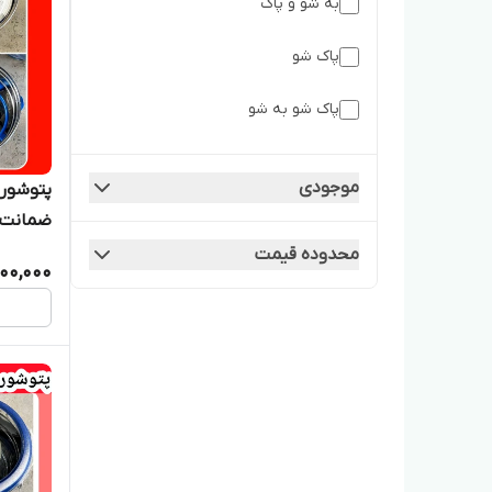
به شو و پاک
پاک شو
پاک شو به شو
موجودی
ضمانت ش
محدوده قیمت
100,000