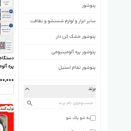
پتوشور
سایر ابزار و لوازم شستشو و نظافت
پتوشور خشک کن دار
پتوشور پره آلومینیومی
پره آلو
پتوشور تمام استیل
500,000
برند
به شو پاک شو