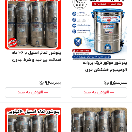
پتوشور تمام استیل با ۳۶ ماه
ضمانت بی قید و شرط .بدون
پتوشور موتور بزرگ پروانه
خشک کن
آلومینیوم خشک‌کن قوی
9,600,000
11,500,000
افزودن به سبد
افزودن به سبد