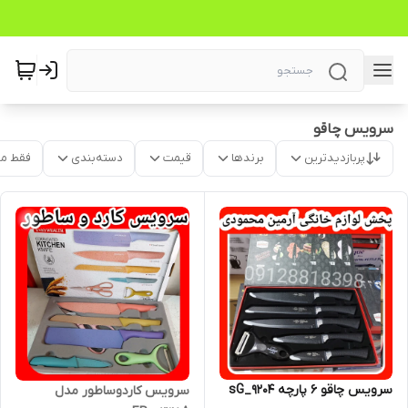
سرویس چاقو
پربازدیدترین
برندها
قیمت
دسته‌بندی
فقط م
سرویس چاقو ۶ پارچه sG_9204
سرویس کاردوساطور مدل