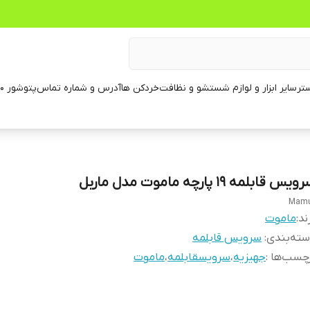
تر
سایر ابزار و لوازم شستشو و نظافت
خردکن ها
آدرس و شماره تماس
پتوشور ۶۰ کیلویی
یس قابلمه 19 پارچه ماموت مدل ماربل
Mam
ند:
ماموت
ته‌بندی
:
سرویس قابلمه
چسب‌ها :
جهیزیه
،
سرویسقابلمه
،
ماموت