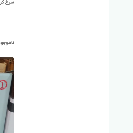
سرخ کن گاسون
ناموجود