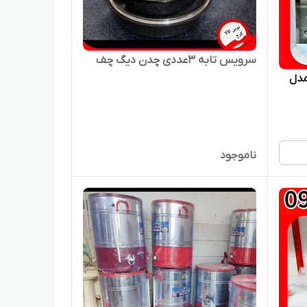
سرویس تابه ۳عددی چدن دیگ چف
وت مدل
ناموجود