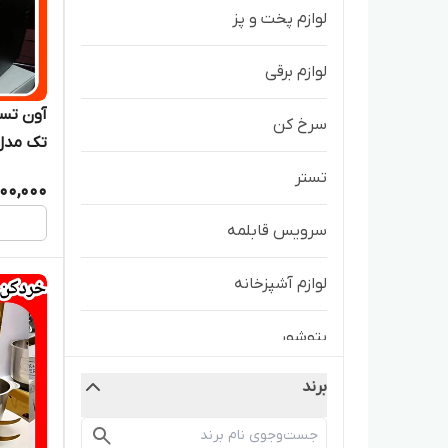
لوازم پخت و پز
لوازم برقی
سرخ کن
تک مدل N_TAK
تستر
000,000
سرویس قابلمه
لوازم آشپزخانه
پتوشور
برند
سرویس تابه
جارو شارژی