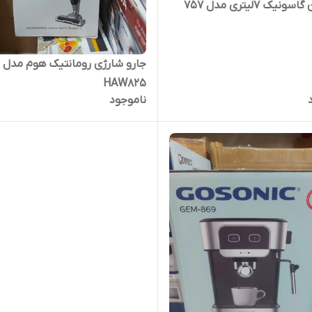
یک ۷لیتری مدل 757
جارو شارژی رومانتیک هوم مدل
HAW825
ناموجود