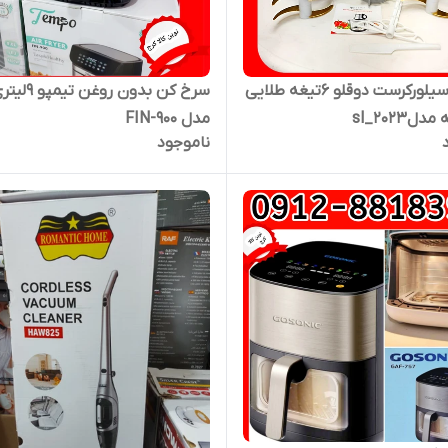
خردکن سیلورکرست دوقلو ۶تیغه طلایی
سرخ کن بدون روغن تیمپو
لsl_2023
مدل FIN-900
ناموجود