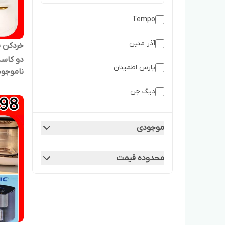
Tempo
اسپرسوساز
آذر متین
خردکن ها
دو کاسه مد
پارس اطمینان
ناموجود
دیگ چن
رومانتیک هوم
موجودی
سیلورکرست
محدوده قیمت
گاسونیک
ماموت