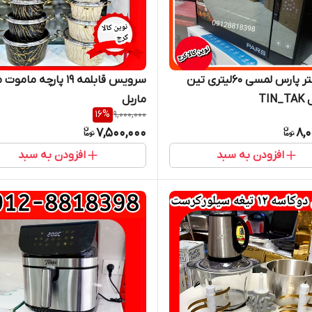
آون تستر پارس لمسی ۶۰لیتری تین
سرویس قابلمه 19 پارچه مام
TI
ماربل
16
%
9,000,000
7,500,000
8,
افزودن به سبد
افزودن به سبد